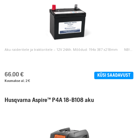
Aku raideritele ja traktoritele – 12V 24Ah. Mõõdud: 194x 387 x218mm NB!...
66.00
€
KÜSI SAADAVUST
Kuumakse al.: 2 €
Husqvarna Aspire™ P4A 18-B108 aku