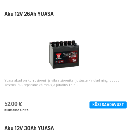
Aku 12V 26Ah YUASA
Yuasa akud on korrosiooni- ja vibratsioonikahjustuste kindlad ning loodud
kestma. Suurepärane võimsus ja jõudlus Teie...
52.00
€
KÜSI SAADAVUST
Kuumakse al.: 2 €
Aku 12V 30Ah YUASA