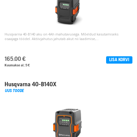
Husqvarna 40-B140 aku on 4Ah mahutavusega. Mõeldud kasutamiseks
osaajaga töödel. Aktiivjahutus jahutab akut nii laadimise,...
165.00
€
LISA KORVI
Kuumakse al.: 5 €
Husqvarna 40-B140X
UUS TOODE