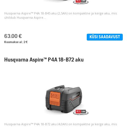
Husqvarna Aspire™ P4A 18-B45 aku (2,5Ah) on kompaktne ja kerge aku, mis
ühildub Husqvarna Aspire...
63.00
€
KÜSI SAADAVUST
Kuumakse al.: 2 €
Husqvarna Aspire™ P4A 18-B72 aku
Husqvarna Aspire™ P4A 18-B72 aku (4,0Ah) on kompaktne ja kerge aku, mis