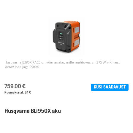
Husqvarna B380X PACE on võimas aku, mille mahtuvus on 375 Wh. Kiiresti
laetav laadijaga C900X...
759.00
€
KÜSI SAADAVUST
Kuumakse al.: 24 €
Husqvarna BLi950X aku