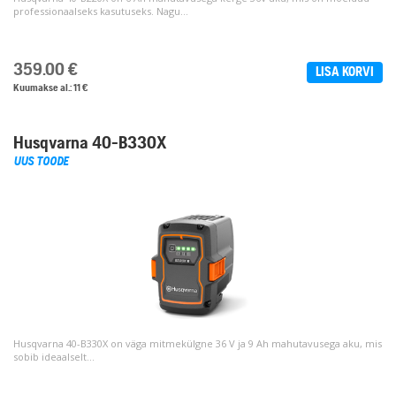
professionaalseks kasutuseks. Nagu...
359.00
€
LISA KORVI
Kuumakse al.: 11 €
Husqvarna 40-B330X
UUS TOODE
Husqvarna 40-B330X on väga mitmekülgne 36 V ja 9 Ah mahutavusega aku, mis
sobib ideaalselt...