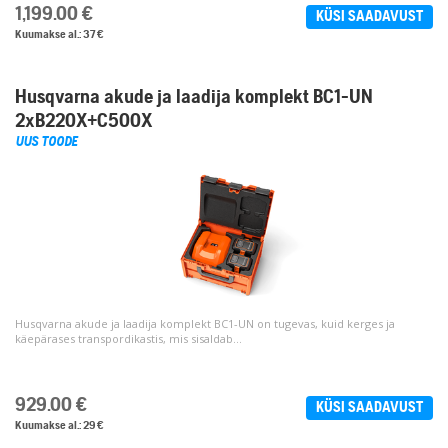
1,199.00
€
KÜSI SAADAVUST
Kuumakse al.: 37 €
Husqvarna akude ja laadija komplekt BC1-UN
2xB220X+C500X
UUS TOODE
Husqvarna akude ja laadija komplekt BC1-UN on tugevas, kuid kerges ja
käepärases transpordikastis, mis sisaldab...
929.00
€
KÜSI SAADAVUST
Kuumakse al.: 29 €