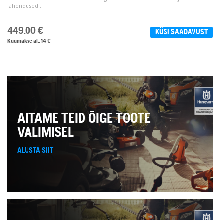
lahendused...
449.00
€
KÜSI SAADAVUST
Kuumakse al.: 14 €
AITAME TEID ÕIGE TOOTE
VALIMISEL
ALUSTA SIIT