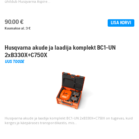
ühildub Husqvarna Aspire...
90.00
€
LISA KORVI
Kuumakse al.: 3 €
Husqvarna akude ja laadija komplekt BC1-UN
2xB330X+C750X
UUS TOODE
Husqvarna akude ja laadija komplekt BC1-UN 2xB330X+C750X on tugevas, kuid
kerges ja käepärases transpordikastis, mis...