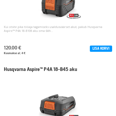
Kui otsite pika tööaja tagamiseks usaldusväärset akut, pakub Husqvarna
Aspire™ P4A 18-B108 aku oma 6Ah...
120.00
€
LISA KORVI
Kuumakse al.: 4 €
Husqvarna Aspire™ P4A 18-B45 aku