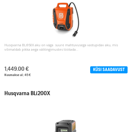
Husqvarna BLi950X aku on väga suure mahtuvusega vastupidav aku, mis
võimaldab pikka aega välitingimustes töötada...
1,449.00
€
KÜSI SAADAVUST
Kuumakse al.: 45 €
Husqvarna BLi200X