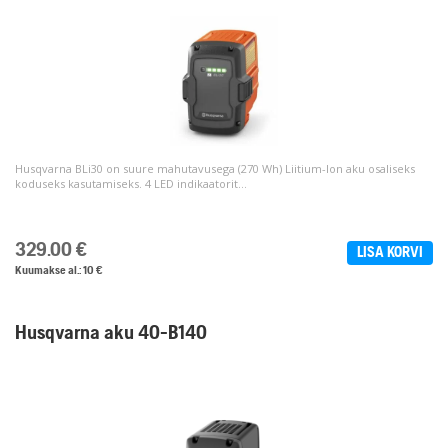
Husqvarna BLi30 on suure mahutavusega (270 Wh) Liitium-Ion aku osaliseks
koduseks kasutamiseks. 4 LED indikaatorit...
329.00
€
LISA KORVI
Kuumakse al.: 10 €
Husqvarna aku 40-B140