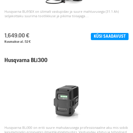
Husqvarna BLi950X on ülimalt vastupidav ja suure mahtuvusega (31.1 Ah)
seljakottaku suurima tootlikkuse ja pikima tööajaga....
1,649.00
€
KÜSI SAADAVUST
Kuumakse al.: 52 €
Husqvarna BLi300
Husqvarna BLi300 on eriti suure mahutavusega professionaalne aku mis sobib
kasutamiseks erinevates ilmastikutingimustes. Vastupidav ehitus ja tehnilised