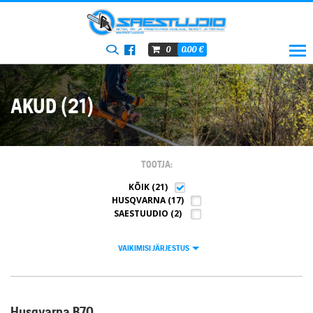
0.00
€
0
AKUD (21)
TOOTJA
KÕIK
(21)
HUSQVARNA
(17)
SAESTUUDIO
(2)
VAIKIMISI JÄRJESTUS