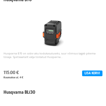
Husqvarna B70
Husqvarna B70 on sobiv aku kodukasutuseks, suur võimsus tagab pikema
tööaja. Spetsiaalselt välja töötatud Husqvarna...
115.00
€
LISA KORVI
Kuumakse al.: 4 €
Husqvarna BLi30