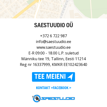
SAESTUUDIO OÜ
+372 6 722 987
info@saestuudio.ee
www.saestuudio.ee
E-R 09:00 - 18.00 L.P. suletud
Männiku tee 19, Tallinn, Eesti 11214
Reg nr 16337999, KMKR EE102423640
TEE MEIENI
KONTAKT >
FACEBOOK >