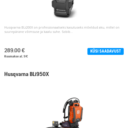
Husqvarna BLi200X on professionaalseks kasutuseks mõeldud aku, millel on
suurepärane võimsuse ja kaalu suhe. Sobib...
289.00
€
KÜSI SAADAVUST
Kuumakse al.: 9 €
Husqvarna BLi950X