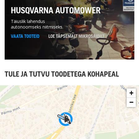
HUSQVARNA AUTOMOWER
Täiuslik lahendus
autonoomseks niitmiseks.
VAATA TOOTEID
LOE TÄPSEMALT MIKROSAIDILT
TULE JA TUTVU TOODETEGA KOHAPEAL
+
−