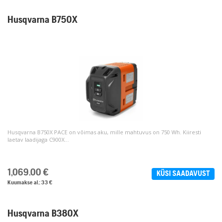
Husqvarna B750X
Husqvarna B750X PACE on võimas aku, mille mahtuvus on 750 Wh. Kiiresti
laetav laadijaga C900X...
1,069.00
€
KÜSI SAADAVUST
Kuumakse al.: 33 €
Husqvarna B380X