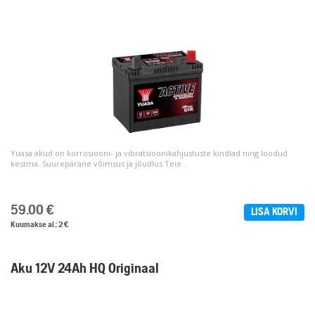
Yuasa akud on korrosiooni- ja vibratsioonikahjustuste kindlad ning loodud
kestma. Suurepärane võimsus ja jõudlus Teie...
59.00
€
LISA KORVI
Kuumakse al.: 2 €
Aku 12V 24Ah HQ Originaal