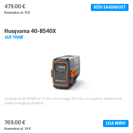
479.00
€
KÜSI SAADAVUST
Kuumakse al.: 15 €
Husqvarna 40-B540X
UUS TOODE
Husqvarna 40-B540X on 15 Ah võimsusega 36 V aku, mis pakub erakordselt
pikka tööaega ja jõudlust...
769.00
€
LISA KORVI
Kuumakse al.: 24 €